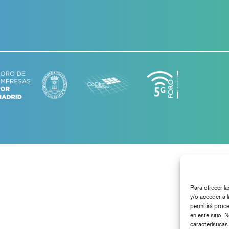
Para ofrecer l
y/o acceder a l
permitirá proc
en este sitio. 
características