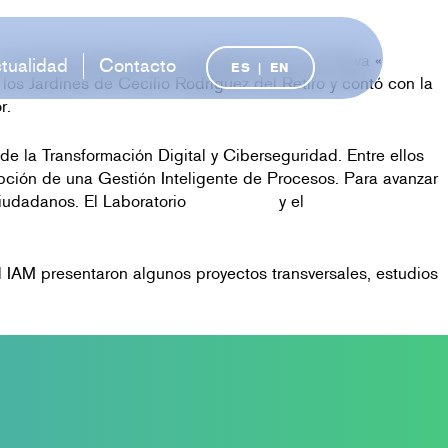
n el fin de presentar los resultados de la iniciativa «
tualidad
Contacto
ES
|
EN
 los Jardines de Cecilio Rodríguez del Retiro y contó con la
r.
 de la Transformación Digital y Ciberseguridad. Entre ellos
opción de una Gestión Inteligente de Procesos. Para avanzar
 ciudadanos. El Laboratorio
IotMADLab
y el
el IAM presentaron algunos proyectos transversales, estudios