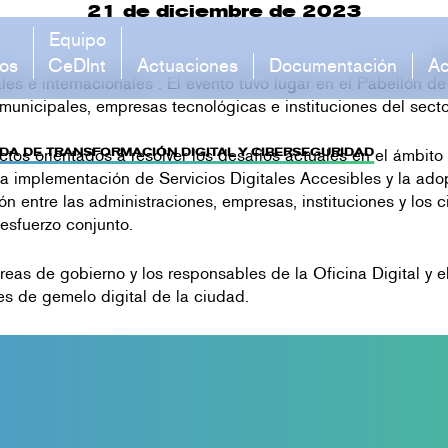
21 de diciembre de 2023
Equipo
rimera Jornada de Transformación Digital y Ciberseguridad
co
os
CeDInt
Actuaciones
Documentación
Ac
les e internacionales . El evento tuvo lugar en el Pabellón de
municipales, empresas tecnológicas e instituciones del secto
ctos orientados a resolver los desafíos actuales en el ámbito
ADA DE TRANSFORMACIÓN DIGITAL Y CIBERSEGURIDAD
la implementación de Servicios Digitales Accesibles y la ad
ión entre las administraciones, empresas, instituciones y los
sfuerzo conjunto.
áreas de gobierno y los responsables de la Oficina Digital y 
s de gemelo digital de la ciudad.