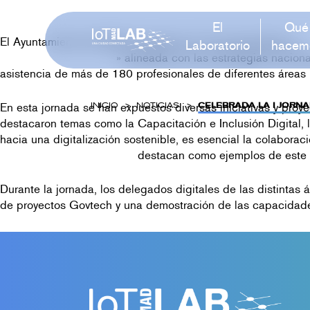
Skip
to
El
Qué
content
El Ayuntamiento de Madrid organizó el 15 de diciembre la
P
Laboratorio
hacem
Madrid, Capital Digital
» alineada con las estrategias naciona
asistencia de más de 180 profesionales de diferentes áreas 
En esta jornada se han expuestos diversas iniciativas y proye
INICIO
NOTICIAS
CELEBRADA LA I JORN
destacaron temas como la Capacitación e Inclusión Digital, 
hacia una digitalización sostenible, es esencial la colaborac
Centro de Ciberseguridad
destacan como ejemplos de este e
Durante la jornada, los delegados digitales de las distintas 
de proyectos Govtech y una demostración de las capacidade