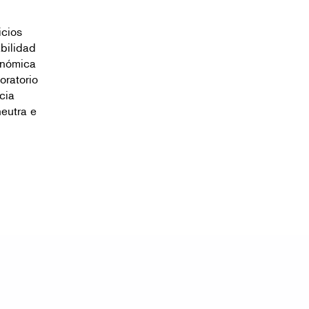
icios
bilidad
onómica
oratorio
cia
neutra e