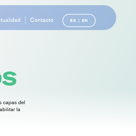
tualidad
Contacto
ES
|
EN
OS
s capas del
bilitar la