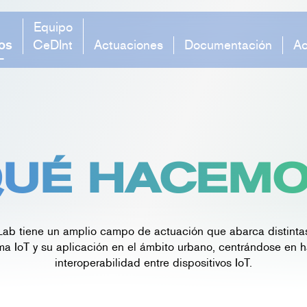
Equipo
os
CeDInt
Actuaciones
Documentación
Ac
UÉ HACEM
ab tiene un amplio campo de actuación que abarca distinta
a IoT y su aplicación en el ámbito urbano, centrándose en ha
interoperabilidad entre dispositivos IoT.