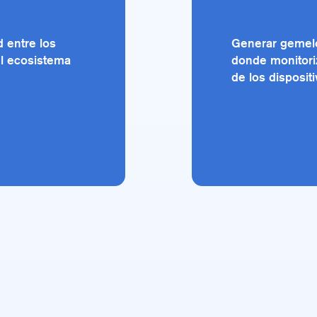
d entre los
Generar gemelo
el ecosistema
donde monitoriz
de los disposit