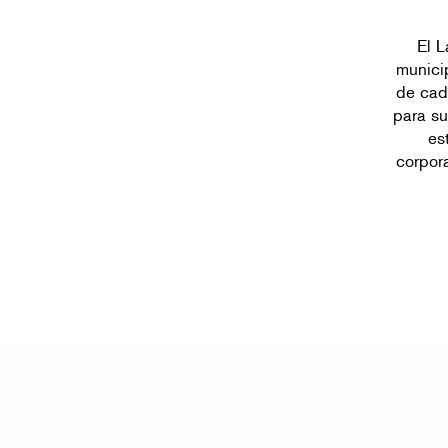
El L
munici
de cad
para su
es
corpora