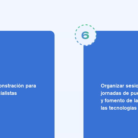
6
onstración para
Organizar sesio
alistas
jornadas de pue
y fomento de la
las tecnologías