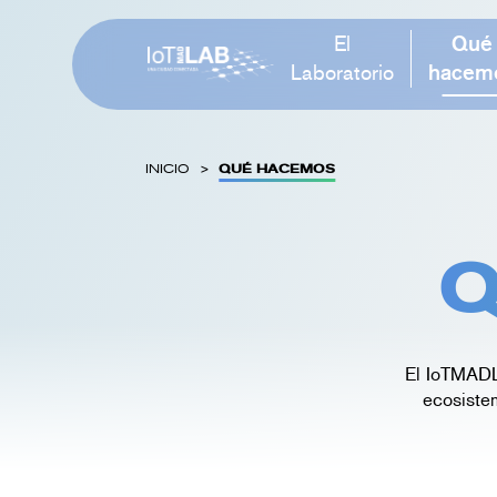
Skip
to
El
Qué
content
Laboratorio
hacem
INICIO
QUÉ HACEMOS
Q
El IoTMADL
ecosistem