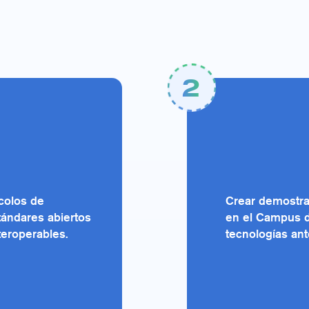
2
ocolos de
Crear demostrad
tándares abiertos
en el Campus d
teroperables.
tecnologías ant