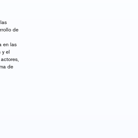
las
rollo de
a en las
 y el
 actores,
ema de