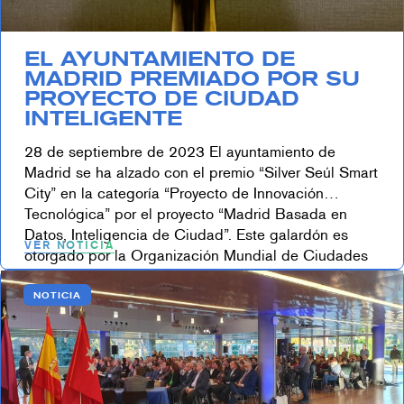
EL AYUNTAMIENTO DE
MADRID PREMIADO POR SU
PROYECTO DE CIUDAD
INTELIGENTE
28 de septiembre de 2023 El ayuntamiento de
Madrid se ha alzado con el premio “Silver Seúl Smart
City” en la categoría “Proyecto de Innovación
Tecnológica” por el proyecto “Madrid Basada en
Datos, Inteligencia de Ciudad”. Este galardón es
VER NOTICIA
otorgado por la Organización Mundial de Ciudades
Sostenibles e Inteligentes. Fernando de Pablo,
director general de […]
NOTICIA