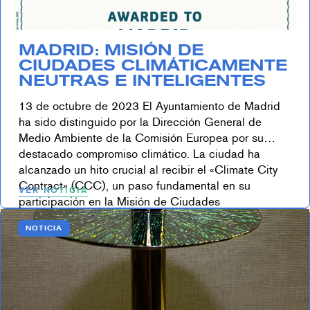
MADRID: MISIÓN DE
CIUDADES CLIMÁTICAMENTE
NEUTRAS E INTELIGENTES
13 de octubre de 2023 El Ayuntamiento de Madrid
ha sido distinguido por la Dirección General de
Medio Ambiente de la Comisión Europea por su
destacado compromiso climático. La ciudad ha
alcanzado un hito crucial al recibir el «Climate City
Contract» (CCC), un paso fundamental en su
VER NOTICIA
participación en la Misión de Ciudades
Climáticamente Neutras […]
NOTICIA