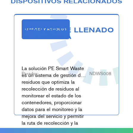
DISPOSITIVOS RELACIONADOS
SENSOR DE LLENADO
LIMPIEZA Y RESIDUOS
DE BASURA
La solución PE Smart Waste
Paradox
NDWS008
es un sistema de gestión de
residuos que optimiza la
recolección de residuos al
monitorear el estado de los
contenedores, proporcionar
datos para el monitoreo y la
mejora del servicio y permitir
la ruta de recolección y la
optimización de costos. Los