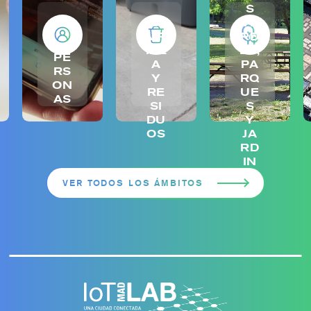
S
LI
VE
MP
RD
IEZ
ES,
PE
A
PA
RS
Y
RQ
ON
RE
UE
AS
SI
S
DU
Y
OS
JA
RD
IN
ES
VER TODOS LOS ÁMBITOS