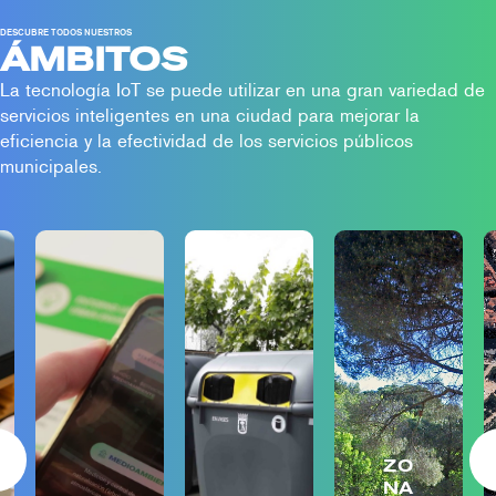
clientes típicos son
integradores de sistemas,
DESCUBRE TODOS NUESTROS
ÁMBITOS
empresas de […]
La tecnología IoT se puede utilizar en una gran variedad de
servicios inteligentes en una ciudad para mejorar la
eficiencia y la efectividad de los servicios públicos
municipales.
ZO
NA